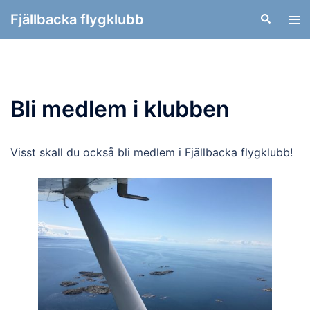
Hoppa
Fjällbacka flygklubb
Sök
Slå
till
på/
innehåll
men
Bli medlem i klubben
Visst skall du också bli medlem i Fjällbacka flygklubb!